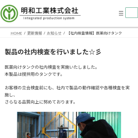
コ
ナ
ン
ビ
テ
ゲ
ン
ー
ツ
シ
HOME
更新情報
お知らせ
【社内検査情報】医薬向けタンク
へ
ョ
ス
ン
キ
に
製品の社内検査を行いました☆彡
ッ
移
プ
動
医薬向けタンクの社内検査を実施いたしました。
本製品は撹拌用のタンクです。
お客様の立会検査前にも、社内で製品の動作確認や各種検査を実
施し、
さらなる品質向上に努めております。